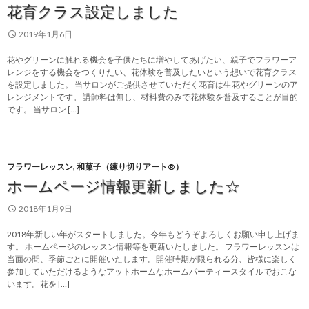
花育クラス設定しました
2019年1月6日
花やグリーンに触れる機会を子供たちに増やしてあげたい、親子でフラワーア
レンジをする機会をつくりたい、花体験を普及したいという想いで花育クラス
を設定しました。 当サロンがご提供させていただく花育は生花やグリーンのア
レンジメントです。 講師料は無し、材料費のみで花体験を普及することが目的
です。 当サロン […]
フラワーレッスン
,
和菓子（練り切りアート®）
ホームページ情報更新しました☆
2018年1月9日
2018年新しい年がスタートしました。今年もどうぞよろしくお願い申し上げま
す。 ホームページのレッスン情報等を更新いたしました。 フラワーレッスンは
当面の間、季節ごとに開催いたします。開催時期が限られる分、皆様に楽しく
参加していただけるようなアットホームなホームパーティースタイルでおこな
います。花を […]