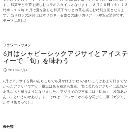
す。 和菓子と冷茶を楽しむコラボスタイルとなります。 ８月２６日（土）１３
時半～１６時 ８月は夏を楽しむ和菓子作りと冷茶を楽しむ特別企画となりま
す。 当サロンの講師は日本サロネーゼ協会の練り切りアート®認定講師です。
テーマは夏 […]
フラワーレッスン
6月はシャビーシックアジサイとアイステ
ィーで「旬」を味わう
2017年7月4日
6月はアジサイを街のあちこちでも見かけますね♪小さいころはあまり好きでな
かったアジサイですが、最近は色も種類も豊富。雨に濡れるアジサイは風情が
あるなあと思うようになりました。 アジサイの花言葉には「団結」「和気あい
あい」というのがあります。 それは、アジサイが小さな花びら（萼《ガク》）
が寄り集まって […]
未分類