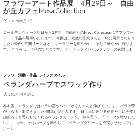
フラワーアート作品展 4月29日～ 自由
が丘カフェMesa Collection
2017年5月1日
ゴールデンウィーク初日から2週間、自由通りのMesa Collectionにてフラワー
アート作品を展示いたします。 今回は、素敵な作家さんと一緒に展示となりま
した♪ 帽子や玄関リースなど、ギャラリーを爽やかに、そして華やかに飾りま
す。 こちらは、作品のひとつです。 アーティフィシャルフラワーの玄関 […]
フラワー活動・作品
,
ライフスタイル
ベランダハーブでスワッグ作り
2017年4月19日
春本番。ベランダではバラの茎やハーブがぐんぐんと伸びています。 バラは蕾
がちらほら出てきました♪開花が楽しみです。 日に日に伸びる植物たちに今年も
頑張ろうと思わせてくれるベランダガーデン。 毎年思う、「ハーブを増やした
い」。 今年こそはハーブを増やして、ベランダグリーンを充実させたいです。
ハー […]